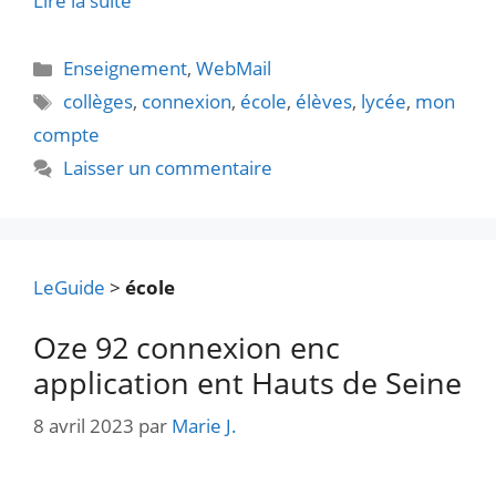
Lire la suite
Catégories
Enseignement
,
WebMail
Étiquettes
collèges
,
connexion
,
école
,
élèves
,
lycée
,
mon
compte
Laisser un commentaire
LeGuide
>
école
Oze 92 connexion enc
application ent Hauts de Seine
8 avril 2023
par
Marie J.