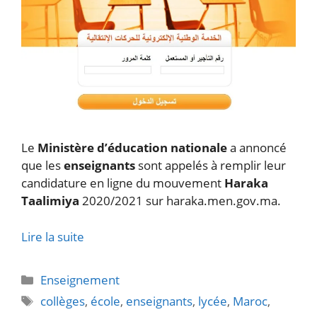
Le
Ministère d’éducation nationale
a annoncé
que les
enseignants
sont appelés à remplir leur
candidature en ligne du mouvement
Haraka
Taalimiya
2020/2021 sur haraka.men.gov.ma.
Lire la suite
Catégories
Enseignement
Étiquettes
collèges
,
école
,
enseignants
,
lycée
,
Maroc
,