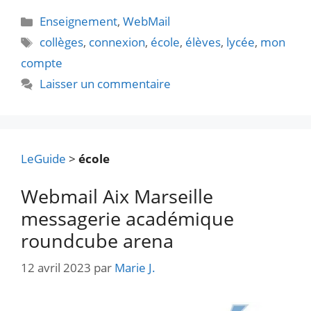
Catégories
Enseignement
,
WebMail
Étiquettes
collèges
,
connexion
,
école
,
élèves
,
lycée
,
mon
compte
Laisser un commentaire
LeGuide
>
école
Webmail Aix Marseille
messagerie académique
roundcube arena
12 avril 2023
par
Marie J.