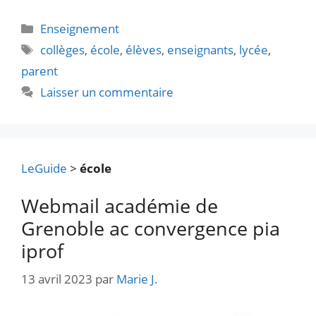
Catégories
Enseignement
Étiquettes
collèges
,
école
,
élèves
,
enseignants
,
lycée
,
parent
Laisser un commentaire
LeGuide
>
école
Webmail académie de
Grenoble ac convergence pia
iprof
13 avril 2023
par
Marie J.