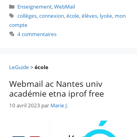
Catégories
Enseignement
,
WebMail
Étiquettes
collèges
,
connexion
,
école
,
élèves
,
lycée
,
mon
compte
4 commentaires
LeGuide
>
école
Webmail ac Nantes univ
académie etna iprof free
10 avril 2023
par
Marie J.