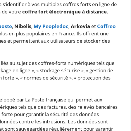
 s’identifier à vos multiples coffres forts en ligne de
n de votre
coffre fort électronique à distance
.
poste
,
Nibelis
,
My Peopledoc
,
Arkevia
et
Coffreo
lus en plus populaires en France. Ils offrent une
s et permettent aux utilisateurs de stocker des
 liés au sujet des coffres-forts numériques tels que
ckage en ligne », « stockage sécurisé », « gestion de
n forte », « normes de sécurité », « protection des
eloppé par La Poste française qui permet aux
riques tels que des factures, des relevés bancaires
on forte pour garantir la sécurité des données
données contre les intrusions. Les données sont
et sont sauvegardées régulièrement pour garantir