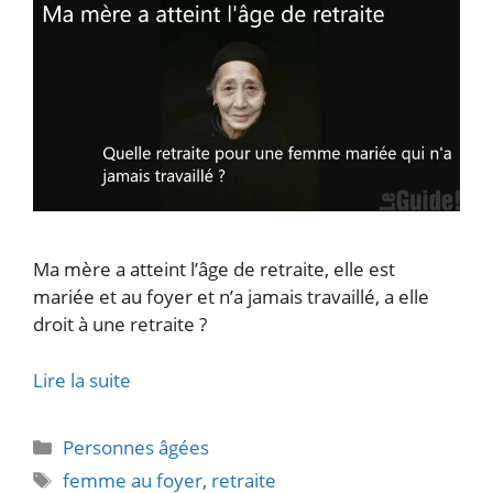
Ma mère a atteint l’âge de retraite, elle est
mariée et au foyer et n’a jamais travaillé, a elle
droit à une retraite ?
Lire la suite
Catégories
Personnes âgées
Étiquettes
femme au foyer
,
retraite