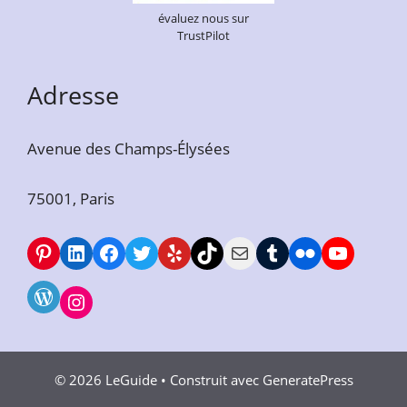
évaluez nous sur
TrustPilot
Adresse
Avenue des Champs-Élysées
75001, Paris
LeGuide Pinterest
LeGuide Linkedin
Facebook
Twitter
Yelp
TikTok
E-mail
Tumblr
Flickr
YouTub
WordPress
Instagram
© 2026 LeGuide
• Construit avec
GeneratePress