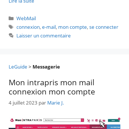
Lire la suite
Catégories
WebMail
Étiquettes
connexion
,
e-mail
,
mon compte
,
se connecter
Laisser un commentaire
LeGuide
>
Messagerie
Mon intrapris mon mail
connexion mon compte
4 juillet 2023
par
Marie J.