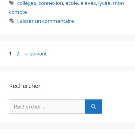
Étiquettes
collèges
,
connexion
,
école
,
élèves
,
lycée
,
mon
compte
Laisser un commentaire
Page
Page
1
2
→
suivant
Rechercher
Rechercher :