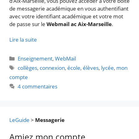
d’Aix-Marseille, vous pouvez accéder à votre boîte
de messagerie académique en vous authentifiant
avec votre identifiant académique et votre mot
de passe sur le
Webmail ac Aix-Marseille
.
Lire la suite
Catégories
Enseignement
,
WebMail
Étiquettes
collèges
,
connexion
,
école
,
élèves
,
lycée
,
mon
compte
4 commentaires
LeGuide
>
Messagerie
Amiez mon compte