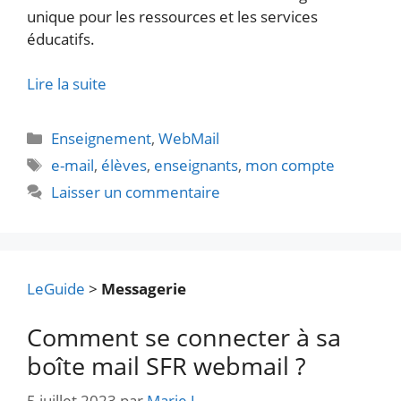
unique pour les ressources et les services
éducatifs.
Lire la suite
Catégories
Enseignement
,
WebMail
Étiquettes
e-mail
,
élèves
,
enseignants
,
mon compte
Laisser un commentaire
LeGuide
>
Messagerie
Comment se connecter à sa
boîte mail SFR webmail ?
5 juillet 2023
par
Marie J.