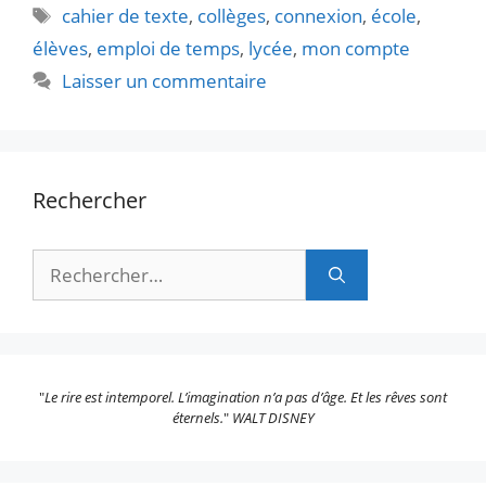
Étiquettes
cahier de texte
,
collèges
,
connexion
,
école
,
élèves
,
emploi de temps
,
lycée
,
mon compte
Laisser un commentaire
Rechercher
Rechercher :
"
Le rire est intemporel. L’imagination n’a pas d’âge. Et les rêves sont
éternels.
"
WALT DISNEY