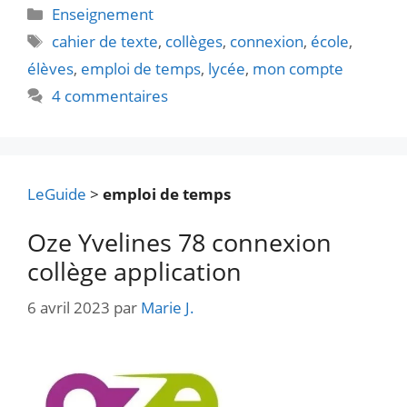
Catégories
Enseignement
Étiquettes
cahier de texte
,
collèges
,
connexion
,
école
,
élèves
,
emploi de temps
,
lycée
,
mon compte
4 commentaires
LeGuide
>
emploi de temps
Oze Yvelines 78 connexion
collège application
6 avril 2023
par
Marie J.