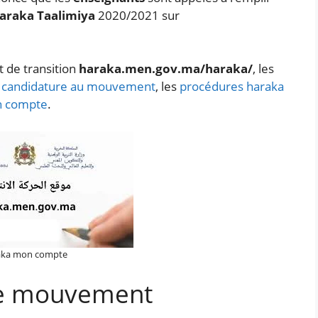
araka Taalimiya
2020/2021 sur
 de transition
haraka.men.gov.ma/haraka/
, les
de candidature au mouvement
, les
procédures haraka
n compte
.
aka mon compte
de mouvement