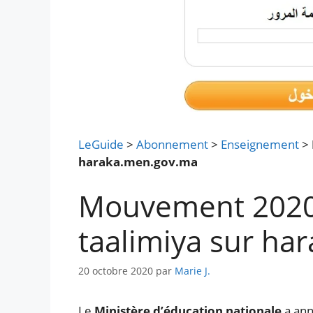
LeGuide
>
Abonnement
>
Enseignement
>
haraka.men.gov.ma
Mouvement 2020
taalimiya sur ha
20 octobre 2020
par
Marie J.
Le
Ministère d’éducation nationale
a ann