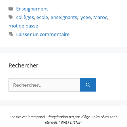
Catégories
Enseignement
Étiquettes
collèges
,
école
,
enseignants
,
lycée
,
Maroc
,
mot de passe
Laisser un commentaire
Rechercher
Rechercher :
"
Le rire est intemporel. L’imagination n’a pas d’âge. Et les rêves sont
éternels.
"
WALT DISNEY