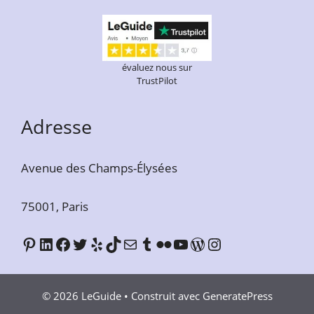
évaluez nous sur
TrustPilot
Adresse
Avenue des Champs-Élysées
75001, Paris
LeGuide Pinterest
LeGuide Linkedin
Facebook
Twitter
Yelp
TikTok
E-mail
Tumblr
Flickr
YouTube
WordPress
Instagram
© 2026 LeGuide
• Construit avec
GeneratePress