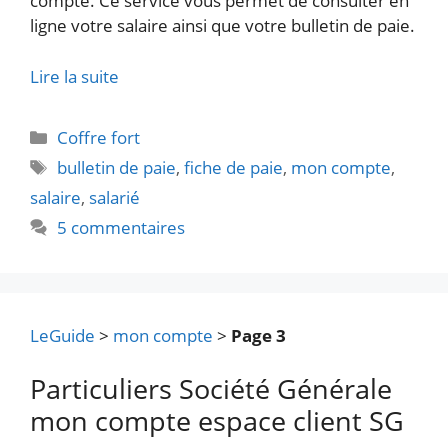
compte. Ce service vous permet de consulter en
ligne votre salaire ainsi que votre bulletin de paie.
Lire la suite
Catégories
Coffre fort
Étiquettes
bulletin de paie
,
fiche de paie
,
mon compte
,
salaire
,
salarié
5 commentaires
LeGuide
>
mon compte
>
Page 3
Particuliers Société Générale
mon compte espace client SG