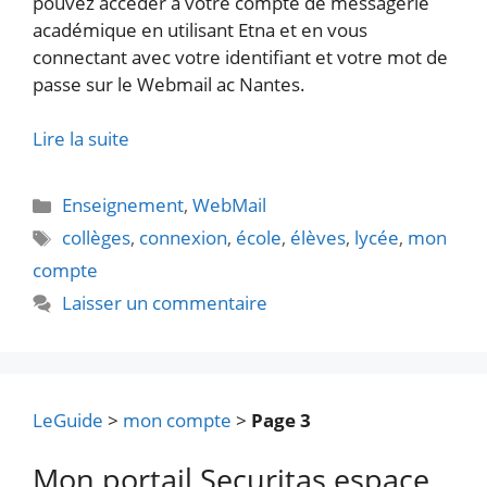
pouvez accéder à votre compte de messagerie
académique en utilisant Etna et en vous
connectant avec votre identifiant et votre mot de
passe sur le Webmail ac Nantes.
Lire la suite
Catégories
Enseignement
,
WebMail
Étiquettes
collèges
,
connexion
,
école
,
élèves
,
lycée
,
mon
compte
Laisser un commentaire
LeGuide
>
mon compte
>
Page 3
Mon portail Securitas espace