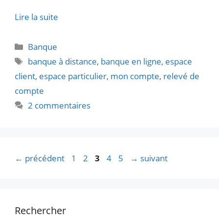
Lire la suite
Catégories
Banque
Étiquettes
banque à distance
,
banque en ligne
,
espace
client
,
espace particulier
,
mon compte
,
relevé de
compte
2 commentaires
Page
Page
Page
Page
Page
←
précédent
1
2
3
4
5
→
suivant
Rechercher