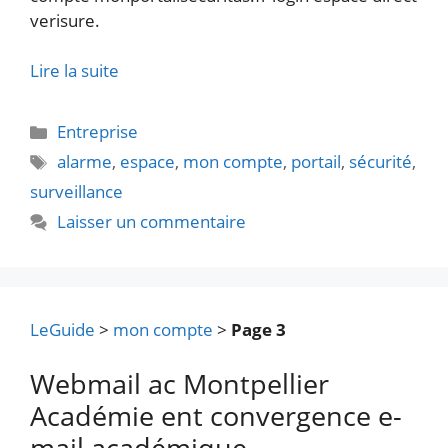
verisure.
Lire la suite
Catégories
Entreprise
Étiquettes
alarme
,
espace
,
mon compte
,
portail
,
sécurité
,
surveillance
Laisser un commentaire
LeGuide
>
mon compte
>
Page 3
Webmail ac Montpellier
Académie ent convergence e-
mail académique