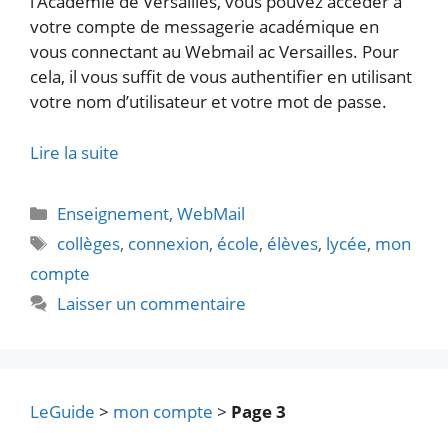
l’Académie de Versailles, vous pouvez accéder à
votre compte de messagerie académique en
vous connectant au Webmail ac Versailles. Pour
cela, il vous suffit de vous authentifier en utilisant
votre nom d’utilisateur et votre mot de passe.
Lire la suite
Catégories
Enseignement
,
WebMail
Étiquettes
collèges
,
connexion
,
école
,
élèves
,
lycée
,
mon
compte
Laisser un commentaire
LeGuide
>
mon compte
>
Page 3