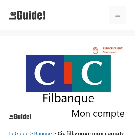
Aller
au
Menu
contenu
LeGuide
>
Banque
>
Cic filbanque mon compte