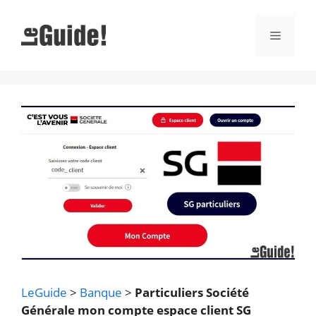
Aller
au
Menu
contenu
LeGuide
>
Banque
>
Particuliers Société
Générale mon compte espace client SG