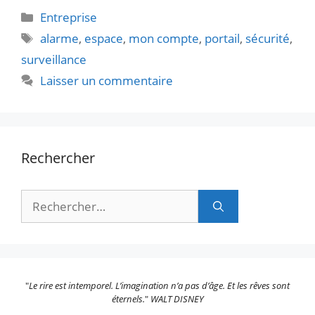
Catégories
Entreprise
Étiquettes
alarme
,
espace
,
mon compte
,
portail
,
sécurité
,
surveillance
Laisser un commentaire
Rechercher
Rechercher :
"
Le rire est intemporel. L’imagination n’a pas d’âge. Et les rêves sont
éternels.
"
WALT DISNEY