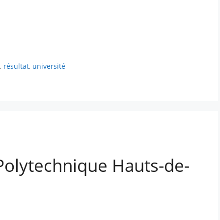
e
,
résultat
,
université
Polytechnique Hauts-de-