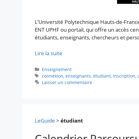
L’Université Polytechnique Hauts-de-Franc
ENT UPHF ou portail, qui offre un accès cen
étudiants, enseignants, chercheurs et perso
Lire la suite
Catégories
Enseignement
Étiquettes
connexion
,
enseignants
,
étudiant
,
inscription
,
Laisser un commentaire
LeGuide
>
étudiant
Calendrier Parcoursu