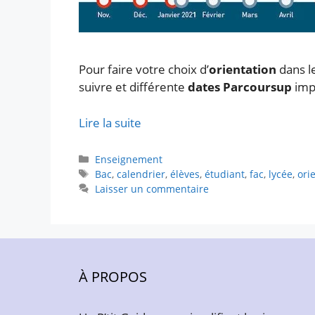
Pour faire votre choix d’
orientation
dans l
suivre et différente
dates Parcoursup
imp
Lire la suite
Catégories
Enseignement
Étiquettes
Bac
,
calendrier
,
élèves
,
étudiant
,
fac
,
lycée
,
ori
Laisser un commentaire
À PROPOS