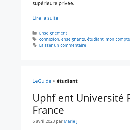
supérieure privée.
Lire la suite
Catégories
Enseignement
Étiquettes
connexion
,
enseignants
,
étudiant
,
mon compt
Laisser un commentaire
LeGuide
>
étudiant
Uphf ent Université 
France
6 avril 2023
par
Marie J.