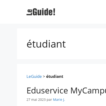
Aller
au
contenu
étudiant
LeGuide
>
étudiant
Eduservice MyCampu
27 mai 2023
par
Marie J.