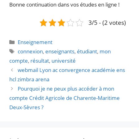
Bonne continuation dans vos études en ligne !
3/5 - (2 votes)
Catégories
Enseignement
Étiquettes
connexion
,
enseignants
,
étudiant
,
mon
compte
,
résultat
,
université
webmail Lyon ac convergence académie ens
hcl zimbra arena
Pourquoi je ne peux plus accéder à mon
compte Crédit Agricole de Charente-Maritime
Deux-Sèvres ?