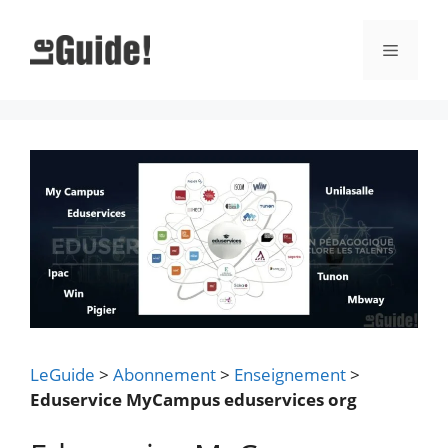
Aller
au
Menu
contenu
LeGuide
>
Abonnement
>
Enseignement
>
Eduservice MyCampus eduservices org