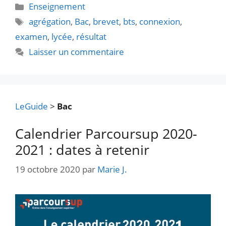
Catégories
Enseignement
Étiquettes
agrégation
,
Bac
,
brevet
,
bts
,
connexion
,
examen
,
lycée
,
résultat
Laisser un commentaire
LeGuide
>
Bac
Calendrier Parcoursup 2020-
2021 : dates à retenir
19 octobre 2020
par
Marie J.