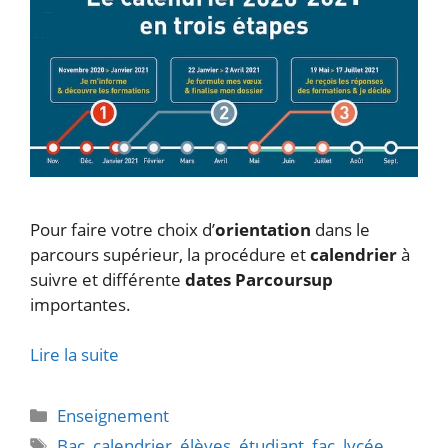
Pour faire votre choix d’
orientation
dans le
parcours supérieur, la procédure et
calendrier
à
suivre et différente
dates Parcoursup
importantes.
Lire la suite
Catégories
Enseignement
Étiquettes
Bac
,
calendrier
,
élèves
,
étudiant
,
fac
,
lycée
,