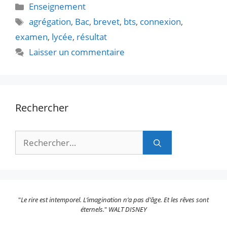
Catégories
Enseignement
Étiquettes
agrégation
,
Bac
,
brevet
,
bts
,
connexion
,
examen
,
lycée
,
résultat
Laisser un commentaire
Rechercher
Rechercher :
"
Le rire est intemporel. L’imagination n’a pas d’âge. Et les rêves sont
éternels.
"
WALT DISNEY