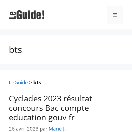
Aller
au
Menu
contenu
bts
LeGuide
>
bts
Cyclades 2023 résultat
concours Bac compte
education gouv fr
26 avril 2023
par
Marie J.