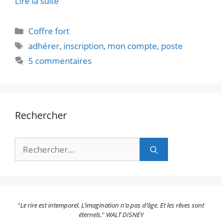
Lire la suite
Catégories
Coffre fort
Étiquettes
adhérer
,
inscription
,
mon compte
,
poste
5 commentaires
Rechercher
Rechercher :
"
Le rire est intemporel. L’imagination n’a pas d’âge. Et les rêves sont
éternels.
"
WALT DISNEY