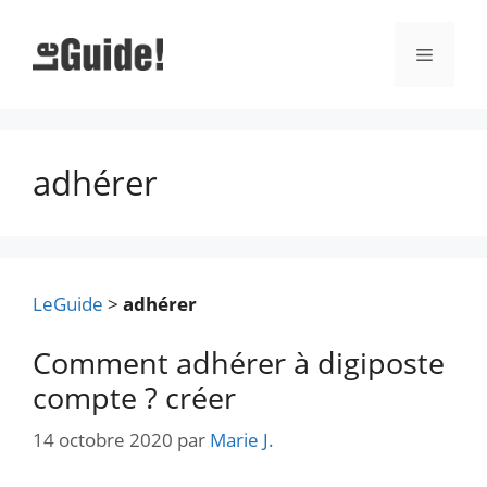
Aller
au
Menu
contenu
adhérer
LeGuide
>
adhérer
Comment adhérer à digiposte
compte ? créer
14 octobre 2020
par
Marie J.