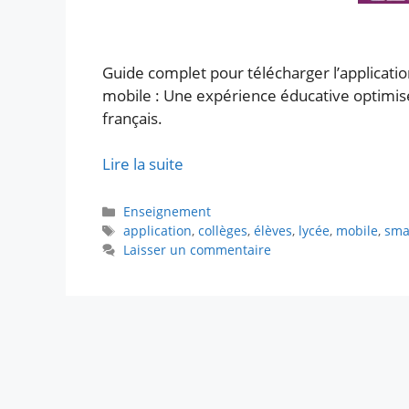
Guide complet pour télécharger l’applicati
mobile : Une expérience éducative optimisé
français.
Lire la suite
Catégories
Enseignement
Étiquettes
application
,
collèges
,
élèves
,
lycée
,
mobile
,
sma
Laisser un commentaire