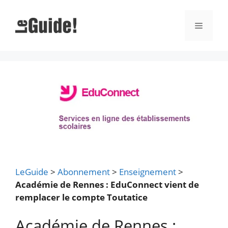
Aller
au
Menu
contenu
LeGuide
>
Abonnement
>
Enseignement
>
Académie de Rennes : EduConnect vient de
remplacer le compte Toutatice
Académie de Rennes :