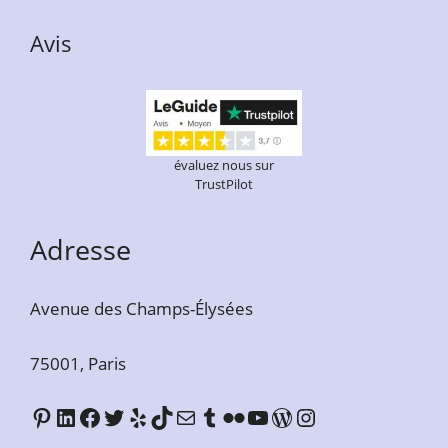
Avis
évaluez nous sur
TrustPilot
Adresse
Avenue des Champs-Élysées
75001, Paris
LeGuide Pinterest
LeGuide Linkedin
Facebook
Twitter
Yelp
TikTok
E-mail
Tumblr
Flickr
YouTube
WordPress
Instagram