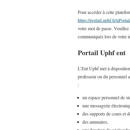
Pour accéder à cette plateform
https://portail.uphf.fr/uPort
votre mot de passe. Veuillez 
communiqués lors de votre in
Portail Uphf ent
L’Ent Uphf met à disposition 
professeur ou du personnel a
:
un espace personnel de s
une messagerie électroniq
des supports de cours et 
des annuaires,
une fonction de géolocalis