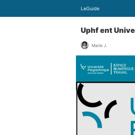
LeGuide
Uphf ent Univ
Marie J.